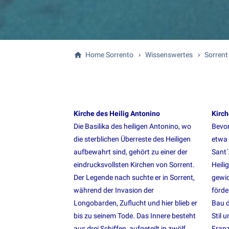
Home Sorrento
Wissenswertes
Sorrent
Kirche des Heilig Antonino
Kirch
Die Basilika des heiligen Antonino, wo
Bevor
die sterblichen Überreste des Heiligen
etwa 
aufbewahrt sind, gehört zu einer der
Sant´
eindrucksvollsten Kirchen von Sorrent.
Heili
Der Legende nach suchte er in Sorrent,
gewid
während der Invasion der
förde
Longobarden, Zuflucht und hier blieb er
Bau d
bis zu seinem Tode. Das Innere besteht
Stil 
aus drei Schiffen, aufgeteilt in zwölf
Franz