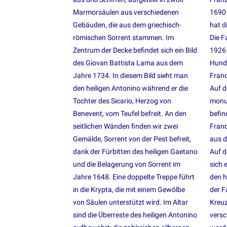
Marmorsäulen aus verschiedenen
1690 
Gebäuden, die aus dem griechisch-
hat d
römischen Sorrent stammen. Im
Die F
Zentrum der Decke befindet sich ein Bild
1926 
des Giovan Battista Lama aus dem
Hunde
Jahre 1734. In diesem Bild sieht man
Fran
den heiligen Antonino während er die
Auf d
Tochter des Sicario, Herzog von
monu
Benevent, vom Teufel befreit. An den
befin
seitlichen Wänden finden wir zwei
Fran
Gemälde, Sorrent von der Pest befreit,
aus 
dank der Fürbitten des heiligen Gaetano
Auf d
und die Belagerung von Sorrent im
sich 
Jahre 1648. Eine doppelte Treppe führt
den h
in die Krypta, die mit einem Gewölbe
der F
von Säulen unterstützt wird. Im Altar
Kreuz
sind die Überreste des heiligen Antonino
versc