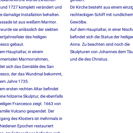
und 1727 komplett verändert und
Dir Kirche besteht aus einem einzi
ie damalige Installation behalten.
rechteckigen Schiff mit rundliche
assade ist aus weißem Marmor.
Gewölbe.
wurde sie anlässlich der siebten
Auf dem Hauptaltar, in einer Nisch
rtjahresfeier des heiligen
befindet sich die Statue der heilige
cesco gebaut.
Anna. Zu beachten sind noch die
em Hauptaltar, in einem
Skulpturen von Johannes dem Täu
mentalen Marmorrahmen,
und die des Christus.
det sich das Gemälde des San
cesco, der das Wundmal bekommt,
dem Jahre 1735.
em ersten rechten Altar befindet
eine hölzerne Skulptur, die ebenfalls
eiligen Francesco zeigt. 1663 von
amilie Vulcano gespendet. Der
gang des Klosters ist mehrmals in
hiedenen Epochen restauriert