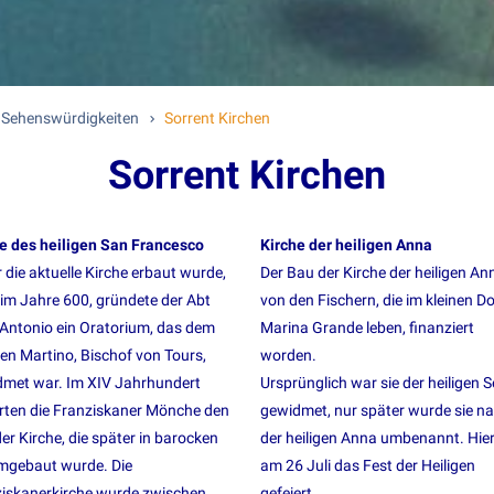
 Sehenswürdigkeiten
Sorrent Kirchen
Sorrent Kirchen
e des heiligen San Francesco
Kirche der heiligen Anna
 die aktuelle Kirche erbaut wurde,
Der Bau der Kirche der heiligen Ann
im Jahre 600, gründete der Abt
von den Fischern, die im kleinen Do
Antonio ein Oratorium, das dem
Marina Grande leben, finanziert
gen Martino, Bischof von Tours,
worden.
met war. Im XIV Jahrhundert
Ursprünglich war sie der heiligen S
rten die Franziskaner Mönche den
gewidmet, nur später wurde sie n
er Kirche, die später in barocken
der heiligen Anna umbenannt. Hier
umgebaut wurde. Die
am 26 Juli das Fest der Heiligen
iskanerkirche wurde zwischen
gefeiert.