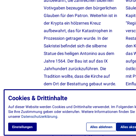
aufbewahrt; die zahlreichen silbernen
worde
Votivgaben bezeugen den bürgerlichen
Säule
Glauben für den Patron. Weiterhin ist in
Kapit
der Krypta ein hölzernes Kreuz
“Regi
aufbewahrt, das für Katastrophen in
versc
Prozession getragen wurde. In der
Resta
Sakristei befindet sich die silberne
den K
Statue des heiligen Antonino aus dem
das W
Jahre 1564. Der Bau ist auf das IX
aufge
Jahrhundert zurückzuführen. Die
östli
Tradition wollte, dass die Kirche auf
mit P
dem Ort der Bestattung gebaut wurde.
Einfl
Die sorrentinische Halbinsel wollte die
zurüc
Cookies & Drittinhalte
dem heiligen Schutzpatron gewidmete
Klost
Kirche auf der Grenze der antiken
armen
Auf dieser Website werden Cookies und Drittinhalte verwendet. Im Folgenden
Sie Ihre Zustimmung geben oder widerrufen. Weitere Informationen finden Sie 
Schutzmauern bauen, am
XVI 
unserer
Datenschutzerklärung.
Zusammenschluss der
Einstellungen
Alles ablehnen
Alles akze
Hauptverkehrsstraße. Für ihren Bau