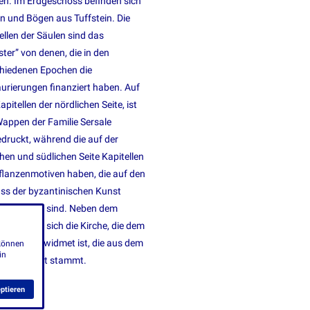
n. Im Erdgeschoss befinden sich
n und Bögen aus Tuffstein. Die
ellen der Säulen sind das
ster” von denen, die in den
hiedenen Epochen die
urierungen finanziert haben. Auf
apitellen der nördlichen Seite, ist
appen der Familie Sersale
druckt, während die auf der
chen und südlichen Seite Kapitellen
flanzenmotiven haben, die auf den
uss der byzantinischen Kunst
kzuführen sind. Neben dem
er befindet sich die Kirche, die dem
 Assisi gewidmet ist, die aus dem
 können
in
Jahrhundert stammt.
ptieren