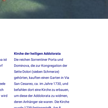
Kirche der heiligen Addolorata
a ist
Die reichen Sorrentiner Porta und
rf
Dominova, die zur Kongregation der
Sette Dolori (sieben Schmerze)
gehörten, kauften einen Garten in Via
eele
San Cesareo, ca. im Jahre 1730, und
ach
befahlen dort eine Kirche zu erbauen,
 wird
um diese der Addolorata zu widmen,
deren Anhänger sie waren. Die Kirche
wurde 1739 fertiggestellt. Am 8