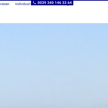
0039 340 146 33 64
reisen
Individual-Kombireisen
Beratung